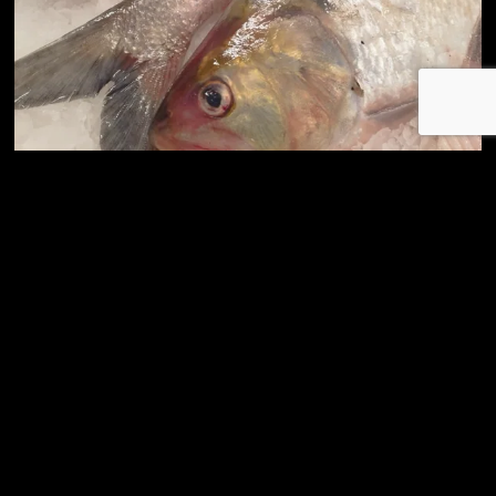
Au sein de la poissonnerie Les délices de la mer, vos
poissonniers mettent en vente du mardi au samedi une
vaste gamme de poissons entiers frais et de qualité, issus
d’une pêche en provenance des Criées d’ Arcachon, de
Royan, de La Cotinière, de la Rochelle, de Vendée, de
Bretagne.
En fonction des saisons, votre poissonnerie vous propose
des fruits de mer, des huitres ou des langoustes, etc.
Vous y trouverez également des plateaux à base de fruits
de mer confectionnés à la demande ou prêts à emporter.
Faisant également office de traiteur, Les délices de la Mer