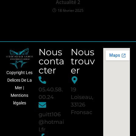
Actualité 2
18 février 2025
Nous
Nous
conta
trouv
cter
er
Copyright Les
Delices De La
Mer |
05.40.58.
19
Mentions
00.24
Loiseau,
légales
33126
Fronsac
guitt106
@hotmai
l.fr