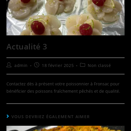
Actualité 3
admin
18 février 2025
Non classé
Contactez dès à présent votre poissonnier à Fronsac pour
bénéficier des poissons fraîchement pêchés et de qualité.
VOUS DEVRIEZ ÉGALEMENT AIMER